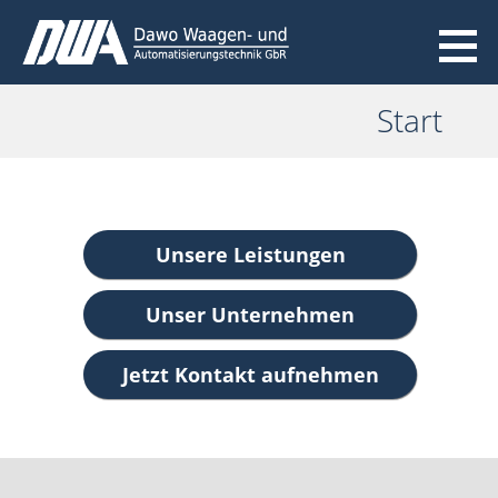
Zum
Inhalt
Dawo Waagen- und
springen
Automatisierungstechnik GbR
Start
Unsere Leistungen
Unser Unternehmen
Jetzt Kontakt aufnehmen